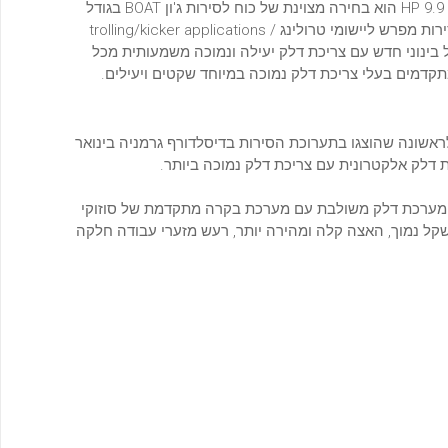
ובקרה על המצערת ההילוכים וההיגוי מרחוק. המנוע החיצוני של סוזוקי 9.9 HP הוא בחירה מצוינת של כוח לסירות ג'ון BOAT בגודל
ולינג / trolling/kicker applications
 בינוני חדש עם צריכת דלק יעילה ונמוכה משמעותית מכל
תקדמים בעלי צריכת דלק נמוכה במיוחד שקטים ויעילים.
אשונה שהוצגו בתערוכת הסירות בדיסלדורף גרמניה בינואר
 ומערכת דלק משולבת עם מערכת בקרה מתקדמת של סוזוקי
 משקל נמוך, האצה קלה ומהירה יותר, רעש מזערי עבודה חלקה