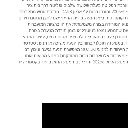
ת למערכת הפליטה בעלת שלושה שלבים ופליטה דרך בית ציר
המדחף, בנוסף הוכר המנוע כמנוע נקי מזיהום מים ואוויר לפי סטנדרט 2006EPE והוכרז ככזה ע"י ארגון CARB. הנדסת אנוש מתקדמת
ומפרסיה בזמן הנעה, בידית ההיגוי ישנו לחצן מדומם חירום
ניעת רעידות במנוע המורידה בצורה משמעותית את הויברציות המועברות
ת שהמנוע נמצא בניוטרל או בזמן הורדת מצערת בצורה
תוכנן לעבודה מאומצת ולדחיפת מסות במים, עיצוב המנוע
וד, במנוע זה תוכלו לבחור בין הנעת משיכה או הנעת סטרטר
חשמלי. במנועי DF 9.9 BRL מערכת ההצתה דיגיטלית CDI רב נקודתית הייחודית למנועי SUZUKI מאפשרת הנעת נגיעה וניצוץ רב
עוצמה. ידית הילוכים נוחה וידידותית העברה חלקה בין ההילוכים F- N- R מערכות אלו ואחרות רבות המותקנות במנוע מביאות אותו
לרמת ביצועים ואמינות הגבוה ביותר בתחום זה בעולם הוסיפו את נפח המנוע הגדול 302cc והרי לכם המנוע החזק ביותר בקטגוריה זו