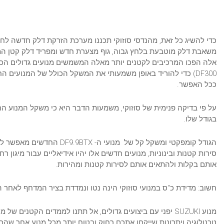
כדי להשיג כל זאת, מהנדסי סוזוקי תכננו מערכת הזרקת דלק חדשה לחל
משאבת דלק מוטבעת בלחץ גבוה, גוף מצערת חדש ומפריד דלק קטן המ
DF300) כדי להוריד באופן משמעותי את המשקל הכולל של המנועים
ככל האפשר.
בגודל שלו.
הגודל קומפקטי ומשקל קל של מנ
סירות קטנות ובינוניות, מנועים חדשים אלו יהיו אידיאליים עבור מיגו
אותם בקלות ולהתאים אותם לסירות קטנות ומהירות.
חשוב: מדידת כ"ס במנועי סוזוקי הינה נטו ונמדדת בציר המדחף לאחר
מנוע SUZUKI יפני עם ביצועים גדולים, אל תתנו לממדים הקט
טכנולוגיה ויתרונות שייקחו אתכם רחוק ובטוח יותר מכל מנוע אחר שהכ