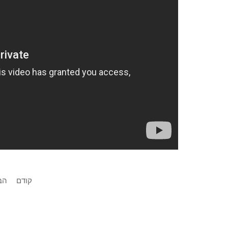
קודם
הב