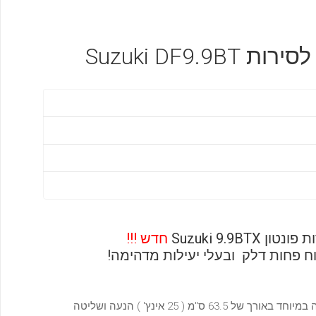
חדש !!!
של סוזוקי 9.9 כ"ס מגיע כסטנדרט עם רגל ארוכה במיוחד באורך של 63.5 ס"מ ( 25 אינץ' ) הנעה ושליטה